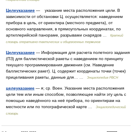
Целеуказание
— указание места расположения цели. В
зависимости от обстановки Ц. осуществляется: наведением
прибора в цель, от ориентира (местного предмета), от
основного направления, в прямоугольных координатах, по
артиллерийской панораме, разрывами снарядов …
Краткий
словарь оперативно-тактических и общевоенных терминов
Целеуказание
— Информация для расчета полетного задания
(ПЗ) для баллистической ракеты с наведением по принципу
текущего программирования движения (см. Наведение
баллистических ракет). Ц. содержит координаты точки (точек)
прицеливания ракеты, данные для… …
Энциклопедия РВСН
целеуказание
— я; ср. Воен. Указание места расположения
цели тем или иным способом, позволяющее найти эту цель с
помощью наведённого на неё прибора, по ориентирам на
местности или по топографической карте …
Энциклопедический
словарь