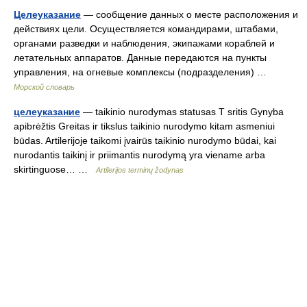
Целеуказание
— сообщение данных о месте расположения и
действиях цели. Осуществляется командирами, штабами,
органами разведки и наблюдения, экипажами кораблей и
летательных аппаратов. Данные передаются на пункты
управления, на огневые комплексы (подразделения) …
Морской словарь
целеуказание
— taikinio nurodymas statusas T sritis Gynyba
apibrėžtis Greitas ir tikslus taikinio nurodymo kitam asmeniui
būdas. Artilerijoje taikomi įvairūs taikinio nurodymo būdai, kai
nurodantis taikinį ir priimantis nurodymą yra viename arba
skirtinguose… …
Artilerijos terminų žodynas