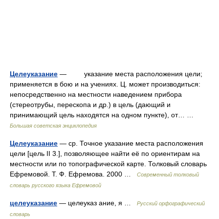
Целеуказание
— указание места расположения цели;
применяется в бою и на учениях. Ц. может производиться:
непосредственно на местности наведением прибора
(стереотрубы, перескопа и др.) в цель (дающий и
принимающий цель находятся на одном пункте), от… …
Большая советская энциклопедия
Целеуказание
— ср. Точное указание места расположения
цели [цель II 3.], позволяющее найти её по ориентирам на
местности или по топографической карте. Толковый словарь
Ефремовой. Т. Ф. Ефремова. 2000 …
Современный толковый
словарь русского языка Ефремовой
целеуказание
— целеуказ ание, я …
Русский орфографический
словарь